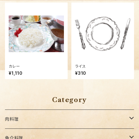
カレー
ライス
¥1,110
¥310
Category
肉料理
セットメニュー
魚介料理