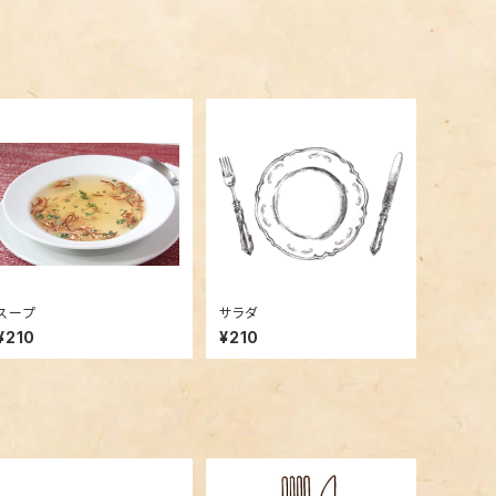
スープ
サラダ
¥210
¥210