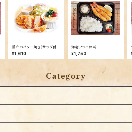
帆立のバター焼き（サラダ付
海老フライ弁当
き）
¥1,610
¥1,750
Category