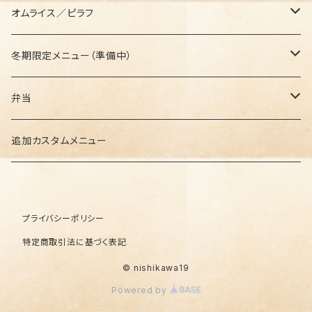
セットメニュー
オムライス／ピラフ
セットメニュー
冬期限定メニュー（準備中）
セットメニュー
弁当
セットメニュー
追加カスタムメニュー
プライバシーポリシー
特定商取引法に基づく表記
© nishikawa19
Powered by