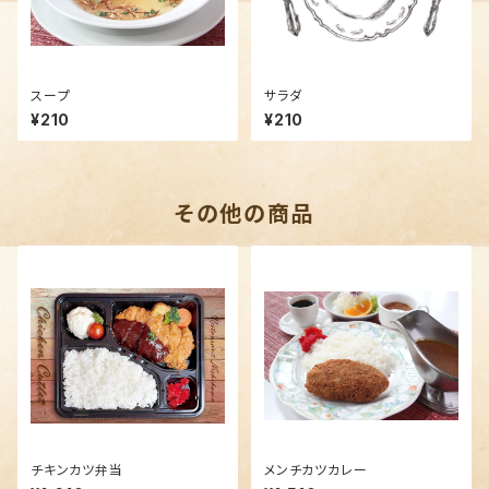
スープ
サラダ
¥210
¥210
その他の商品
チキンカツ弁当
メンチカツカレー