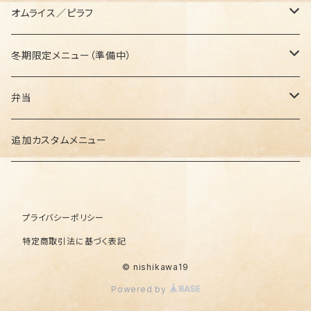
セットメニュー
オムライス／ピラフ
セットメニュー
冬期限定メニュー（準備中）
セットメニュー
弁当
セットメニュー
追加カスタムメニュー
プライバシーポリシー
特定商取引法に基づく表記
© nishikawa19
Powered by