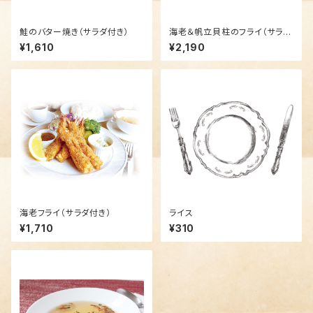
鮭のバター焼き（サラダ付き）
海老＆帆立貝柱のフライ（サラダ
付き）
¥1,610
¥2,190
海老フライ（サラダ付き）
ライス
¥1,710
¥310