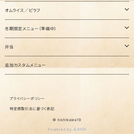
セットメニュー
オムライス／ピラフ
セットメニュー
冬期限定メニュー（準備中）
セットメニュー
弁当
セットメニュー
追加カスタムメニュー
プライバシーポリシー
特定商取引法に基づく表記
© nishikawa19
Powered by