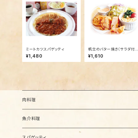
ミートカツスパゲッティ
帆立のバター焼き（サラダ付
き）
¥1,480
¥1,610
肉料理
セットメニュー
魚介料理
セットメニュー
スパゲッティ